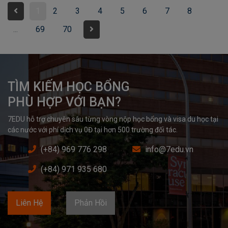
1
2
3
4
5
6
7
8
...
69
70
TÌM KIẾM HỌC BỔNG

PHÙ HỢP VỚI BẠN?
7EDU hỗ trợ chuyên sâu từng vòng nộp học bổng và visa du học tại 
các nước với phí dịch vụ 0Đ tại hơn 500 trường đối tác.
(+84) 969 776 298
info@7edu.vn
(+84) 971 935 680
Liên Hệ
Phản Hồi