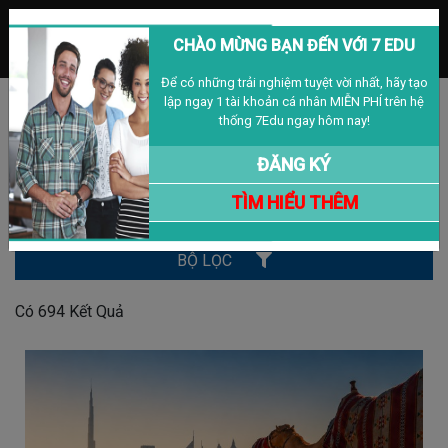
MENU
CHÀO MỪNG BẠN ĐẾN VỚI 7 EDU
Để có những trải nghiệm tuyệt vời nhất, hãy tạo
lập ngay 1 tài khoản cá nhân MIỄN PHÍ trên hệ
Đăng nhập
Đăng ký
VIỆT NAM
thống 7Edu ngay hôm nay!
BÀI VIẾT
ĐĂNG KÝ
TÌM HIỂU THÊM
Tìm Kiếm
BỘ LỌC
Có
694
Kết Quả