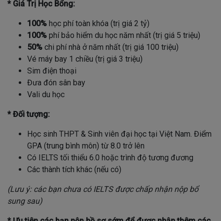
* Giá Trị Học Bổng:
100%
học phí toàn khóa (trị giá 2 tỷ)
100%
phí bảo hiểm du học năm nhất (trị giá 5 triệu)
50%
chi phí nhà ở năm nhất (trị giá 100 triệu)
Vé máy bay 1 chiều (trị giá 3 triệu)
Sim điện thoại
Đưa đón sân bay
Vali du học
* Đối tượng:
Học sinh THPT & Sinh viên đại học tại Việt Nam. Điểm
GPA (trung bình môn) từ 8.0 trở lên
Có IELTS tối thiểu 6.0 hoặc trình độ tương đương
Các thành tích khác (nếu có)
(Lưu ý: các bạn chưa có IELTS được chấp nhận nộp bổ
sung sau)
* Ưu tiên các bạn nộp hồ sơ sớm để được nhận thêm các