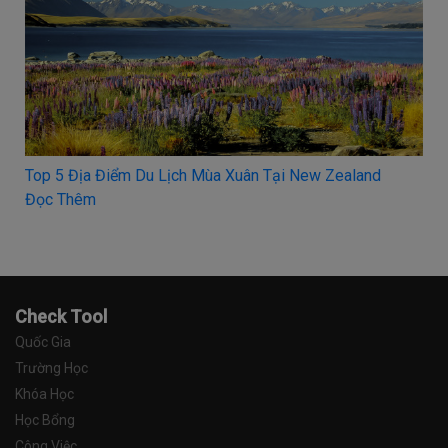
nd
HỌC BỔNG 100% - SP Jain School of Global
Management, Úc
Đọc Thêm
Check Tool
Quốc Gia
Trường Học
Khóa Học
Học Bổng
Công Việc