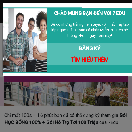
MENU
CHÀO MỪNG BẠN ĐẾN VỚI 7 EDU
Để có những trải nghiệm tuyệt vời nhất, hãy tạo
lập ngay 1 tài khoản cá nhân MIỄN PHÍ trên hệ
Đăng nhập
Đăng ký
VIỆT NAM
thống 7Edu ngay hôm nay!
ĐĂNG KÝ
TÌM HIỂU THÊM
Học Bổng 100% - Gói Hỗ Trợ Tới 100 Triệu
26/04/2021
Chỉ mất 100s = 1.6 phút bạn đã có thể đăng ký tham gia
Gói
HỌC BỔNG 100% + Gói Hỗ Trợ Tới 100 Triệu
của 7Edu