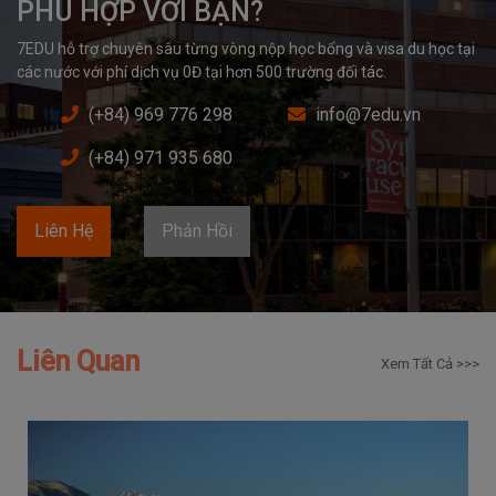
PHÙ HỢP VỚI BẠN?
7EDU hỗ trợ chuyên sâu từng vòng nộp học bổng và visa du học tại 
các nước với phí dịch vụ 0Đ tại hơn 500 trường đối tác.
(+84) 969 776 298
info@7edu.vn
(+84) 971 935 680
Liên Hệ
Phản Hồi
Liên Quan
Xem Tất Cả >>>