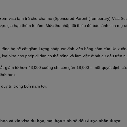
 xin visa tạm trú cho cha mẹ (Sponsored Parent (Temporary) Visa Subc
được gia hạn thêm 5 năm. Mức thu nhập tối thiểu để bảo lãnh cha mẹ x
ố rằng họ sẽ cắt giảm lượng nhập cư vĩnh viễn hàng năm của Úc xuống
loại visa cho phép di dân có thể sống và làm việc ở bất cứ đâu trên n
ắt giảm từ hơn 43,000 xuống chỉ còn gần 18,000 – một quyết định của
thời hơn.
duy trì trong bốn năm tới.
n học và xin visa du học, mọi học sinh sẽ đều được nhận được: