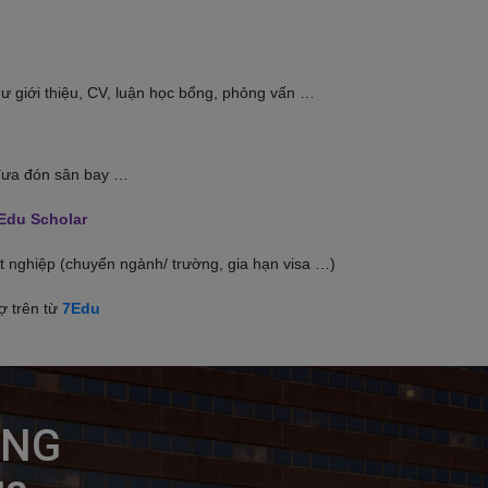
ư giới thiệu, CV, luận học bổng, phỏng vấn …
 đưa đón sân bay …
Edu Scholar
tốt nghiệp (chuyển ngành/ trường, gia hạn visa …)
ợ trên từ
7Edu
NG
