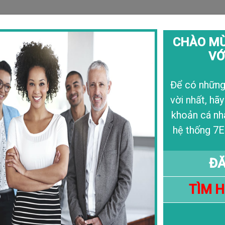
CHÀO MỪ
VỚ
Câu Chuyện
Liê
Để có những 
vời nhất, hãy
Những Thay 
khoản cá nh
20/10/2020
hệ thống 7E
ĐĂ
TÌM 