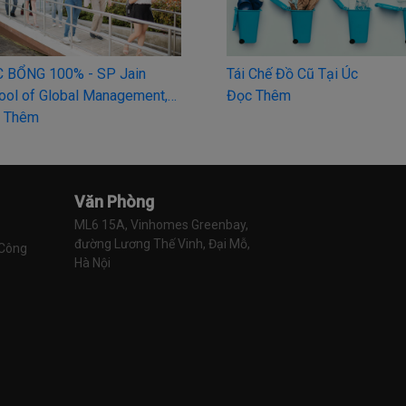
 Chế Đồ Cũ Tại Úc
5 Nguyên Tắc Vàng Cho Viết
 Thêm
Luận
Đọc Thêm
Văn Phòng
ML6 15A, Vinhomes Greenbay, 
đường Lương Thế Vinh, Đại Mỗ, 
 Công
Hà Nội