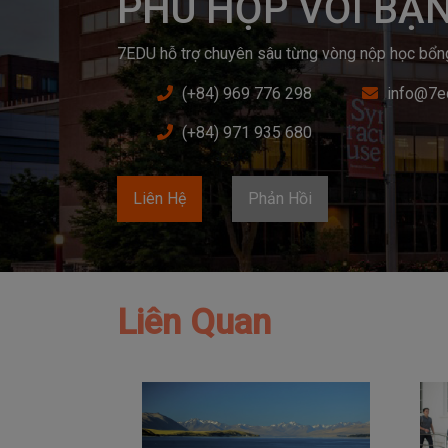
PHÙ HỢP VỚI BẠ
7EDU hỗ trợ chuyên sâu từng vòng nộp học bổng v
(+84) 969 776 298
info@7e
(+84) 971 935 680
Liên Hệ
Phản Hồi
Liên Quan