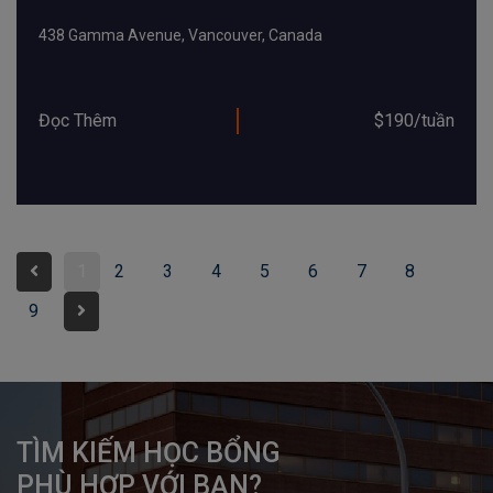
438 Gamma Avenue, Vancouver, Canada
Đọc Thêm
$190/tuần
1
2
3
4
5
6
7
8
9
TÌM KIẾM HỌC BỔNG

PHÙ HỢP VỚI BẠN?