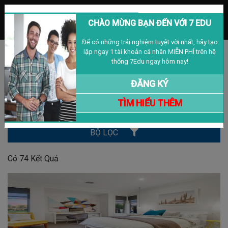
MENU
CHÀO MỪNG BẠN ĐẾN VỚI 7 EDU
Để có những trải nghiệm tuyệt vời nhất, hãy tạo
lập ngay 1 tài khoản cá nhân MIỄN PHÍ trên hệ
Đăng nhập
Đăng ký
VIỆT NAM
thống 7Edu ngay hôm nay!
NHÀ CỬA
ĐĂNG KÝ
TÌM HIỂU THÊM
Tìm Kiếm
BỘ LỌC
Có
74
Kết Quả