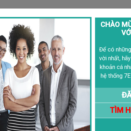
CHÀO MỪ
VỚ
Câu Chuyện
Liê
Để có những 
vời nhất, hãy
khoản cá nh
hệ thống 7E
ĐĂ
TÌM 