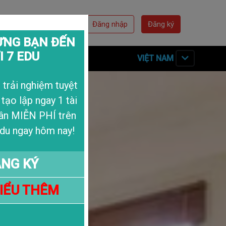
Đăng nhập
Đăng ký
NG BẠN ĐẾN
I 7 EDU
n Hệ
Về Chúng Tôi
VIỆT NAM
trải nghiệm tuyệt
 tạo lập ngay 1 tài
ân MIỄN PHÍ trên
du ngay hôm nay!
NG KÝ
HIỂU THÊM