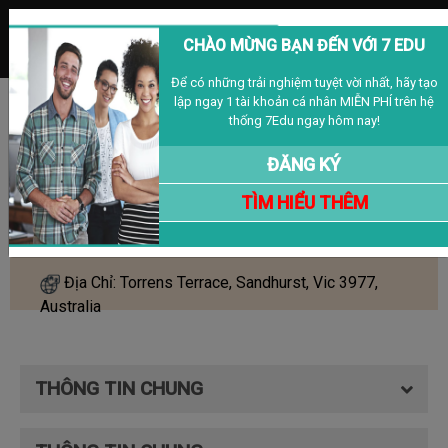
MENU
CHÀO MỪNG BẠN ĐẾN VỚI 7 EDU
Để có những trải nghiệm tuyệt vời nhất, hãy tạo
lập ngay 1 tài khoản cá nhân MIỄN PHÍ trên hệ
Đăng nhập
Đăng ký
VIỆT NAM
thống 7Edu ngay hôm nay!
ĐĂNG KÝ
Thuê Phóng - Torrens Terrace,
TÌM HIỂU THÊM
Sandhurst, Melbourne
Địa Chỉ: Torrens Terrace, Sandhurst, Vic 3977,
Australia
THÔNG TIN CHUNG