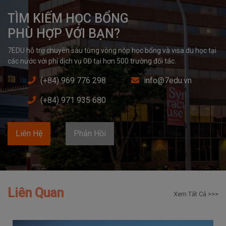
TÌM KIẾM HỌC BỔNG

PHÙ HỢP VỚI BẠN?
7EDU hỗ trợ chuyên sâu từng vòng nộp học bổng và visa du học tại 
các nước với phí dịch vụ 0Đ tại hơn 500 trường đối tác.
(+84) 969 776 298
info@7edu.vn
(+84) 971 935 680
Liên Hệ
Phản Hồi
Liên Quan
Xem Tất Cả >>>