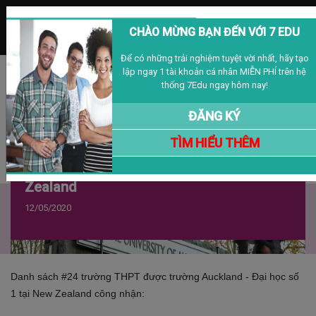
MENU
CHÀO MỪNG BẠN ĐẾN VỚI 7 EDU
Để có những trải nghiệm tuyệt vời nhất, hãy tạo
lập ngay 1 tài khoản cá nhân MIỄN PHÍ trên hệ
Đăng nhập
Đăng ký
VIỆT NAM
thống 7Edu ngay hôm nay!
ĐĂNG KÝ
TÌM HIỂU THÊM
24 Trường THPT Việt Nam Được Tuyển
Thẳng Vào Đại Học Auckland, New
Zealand
12/05/2020
Danh sách #24 trường THPT được trường Auckland - Đại học số
1 tại New Zealand công nhận: