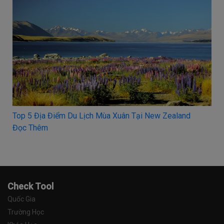
and
HỌC BỔNG 100% - SP Jain School of Global
Management, Úc
Đọc Thêm
Check Tool
Quốc Gia
Trường Học