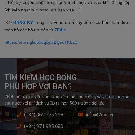
- Hỗ trợ xuyên suốt trong quá trình học và sau khi tốt nghiệp
(chuyển ngành/ trường, gia hạn visa …)
>>>
ĐĂNG KÝ
trong link Form dưới đây để có cơ hội nhận được
toàn bộ các hỗ trợ trên từ
7Edu
:
https://forms.gle/55dtjkgGZQeuTKLa8
TÌM KIẾM HỌC BỔNG

PHÙ HỢP VỚI BẠN?
7EDU hỗ trợ chuyên sâu từng vòng nộp học bổng và visa du học tại 
các nước với phí dịch vụ 0Đ tại hơn 500 trường đối tác.
(+84) 969 776 298
info@7edu.vn
(+84) 971 935 680