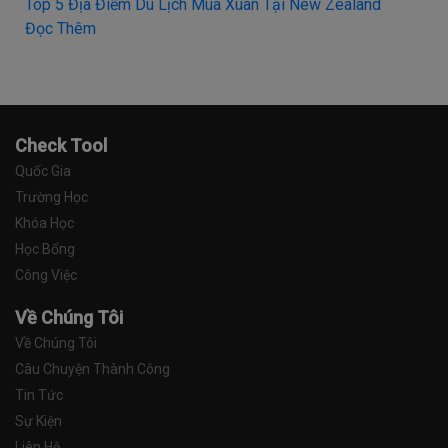
Top 5 Địa Điểm Du Lịch Mùa Xuân Tại New Zealand
Đọc Thêm
Check Tool
Quốc Gia
Trường Học
Khóa Học
Học Bổng
Công Việc
Về Chúng Tôi
Về Chúng Tôi
Câu Chuyện Thành Công
Tin Tức
Sự Kiện
Liên Hệ