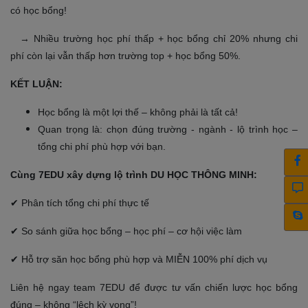
có học bổng!
→ Nhiều trường học phí thấp + học bổng chỉ 20% nhưng chi
phí còn lại vẫn thấp hơn trường top + học bổng 50%.
KẾT LUẬN:
Học bổng là một lợi thế – không phải là tất cả!
Quan trọng là: chọn đúng trường - ngành - lộ trình học –
tổng chi phí phù hợp với bạn.
Cùng 7EDU xây dựng lộ trình DU HỌC THÔNG MINH:
✔
Phân tích tổng chi phí thực tế
✔
So sánh giữa học bổng – học phí – cơ hội việc làm
✔
Hỗ trợ săn học bổng phù hợp và MIỄN 100% phí dịch vụ
Liên hệ ngay team 7EDU để được tư vấn chiến lược học bổng
đúng – không “lệch kỳ vọng”!