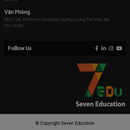
Văn Phòng
ML6 15A, Vinhomes Greenbay, đường Lương Thế Vinh, Đại 
Mỗ, Hà Nội
Folllow Us
© Copyright Seven Education