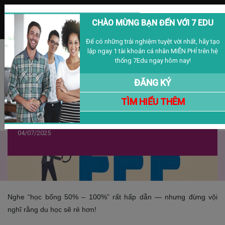
MENU
CHÀO MỪNG BẠN ĐẾN VỚI 7 EDU
Để có những trải nghiệm tuyệt vời nhất, hãy tạo
lập ngay 1 tài khoản cá nhân MIỄN PHÍ trên hệ
Đăng nhập
Đăng ký
VIỆT NAM
thống 7Edu ngay hôm nay!
ĐĂNG KÝ
TÌM HIỂU THÊM
Học Bổng Cao Không Đồng Nghĩa Với Chi
Phí Thấp
04/07/2025
Nghe “học bổng 50% – 100%” rất hấp dẫn — nhưng đừng vội
nghĩ rằng du học sẽ rẻ hơn!