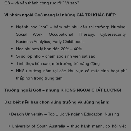
G8 – và vẫn thành công rực rỡ.” Vì sao?
Vì nhóm ngoài Go8 mang lại những GIÁ TRỊ KHÁC BIỆT:
Ngành học "hot" – bám sát nhu cầu thị trường: Nursing,
Social Work, Occupational Therapy, Cybersecurity,
Business Analytics, Early Childhood …
Học phí hợp lý hơn đến 20% – 40%
Sĩ số lớp nhỏ – chăm sóc sinh viên sát sao
Tính thực tiễn cao, môi trường trẻ năng động
Nhiều trường nằm tại các khu vực có mức sinh hoạt phí
thấp hơn trong trung tâm
Trường ngoài Go8 – nhưng KHÔNG NGOÀI CHẤT LƯỢNG!
Đặc biệt nếu bạn chọn đúng trường và đúng ngành:
• Deakin University – Top 1 Úc về ngành Education, Nursing
• University of South Australia – thực hành mạnh, cơ hội việc