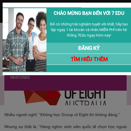
MENU
CHÀO MỪNG BẠN ĐẾN VỚI 7 EDU
Để có những trải nghiệm tuyệt vời nhất, hãy tạo
lập ngay 1 tài khoản cá nhân MIỄN PHÍ trên hệ
Đăng nhập
Đăng ký
VIỆT NAM
thống 7Edu ngay hôm nay!
ĐĂNG KÝ
TÌM HIỂU THÊM
Du Học Úc Nhóm Trường Ngoài Go8 –
Bạn Nhận Được Gì?
04/07/2025
Nhiều người nghĩ: “Không học Group of Eight thì không đáng.”
Nh
ư
ng sự thật là: “Hàng nghìn sinh viên quốc tế chọn học ngoài