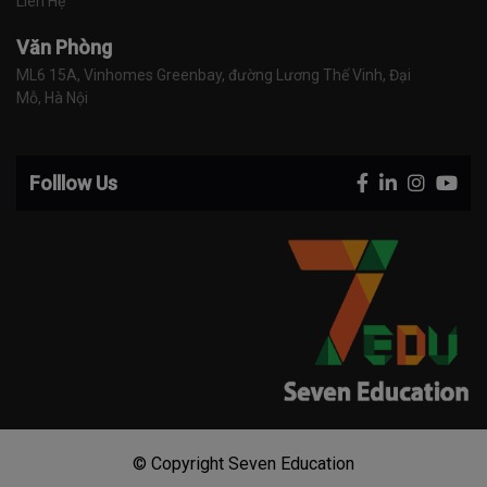
Liên Hệ
Văn Phòng
ML6 15A, Vinhomes Greenbay, đường Lương Thế Vinh, Đại 
Mỗ, Hà Nội
Folllow Us
© Copyright Seven Education