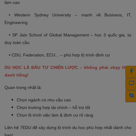
làm cao
• Western Sydney University – mạnh về Business, IT,
Engineering
• SP Jain School of Global Management – học 3 quốc gia, tư
duy toàn cầu
• CDU, Federation, ECU... – phù hợp lộ trình định cư
DU HỌC LÀ ĐẦU TƯ CHIẾN LƯỢC – không phải chạy theo
danh tiếng!
Quan trọng nhất là:
Chọn ngành có nhu cầu cao
Chọn trường hợp tài chính – hỗ trợ tốt
Chọn lộ trình việc làm & định cư rõ ràng
Liên hệ 7EDU để xây dựng lộ trình du học phù hợp nhất dành cho
bạn!