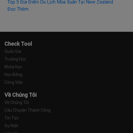
Top 5 Địa Điểm Du Lịch Mùa Xuân Tại New Zealand
Đọc Thêm
Check Tool
Quốc Gia
Trường Học
Khóa Học
Học Bổng
Công Việc
Về Chúng Tôi
Về Chúng Tôi
Câu Chuyện Thành Công
Tin Tức
Sự Kiện