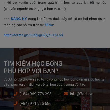
- Hỗ trợ xuyên suốt trong quá trình học và sau khi tốt nghiệp
(chuyển ngành/ trường, gia hạn visa …)
>>>
ĐĂNG KÝ
trong link Form dưới đây để có cơ hội nhận được
toàn bộ các hỗ trợ trên từ
7Edu
:
https://forms.gle/55dtjkgGZQeuTKLa8
TÌM KIẾM HỌC BỔNG

PHÙ HỢP VỚI BẠN?
7EDU hỗ trợ chuyên sâu từng vòng nộp học bổng và visa du học tại 
các nước với phí dịch vụ 0Đ tại hơn 500 trường đối tác.
(+84) 969 776 298
info@7edu.vn
(+84) 971 935 680