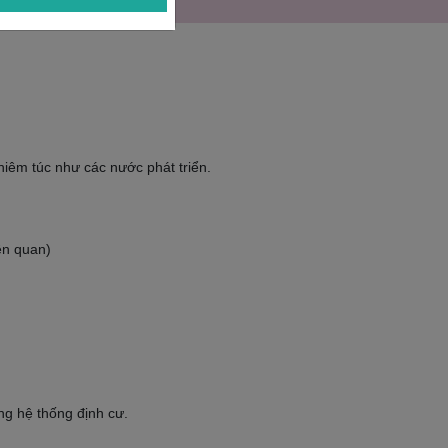
hiêm túc như các nước phát triển.
ên quan)
g hệ thống định cư.