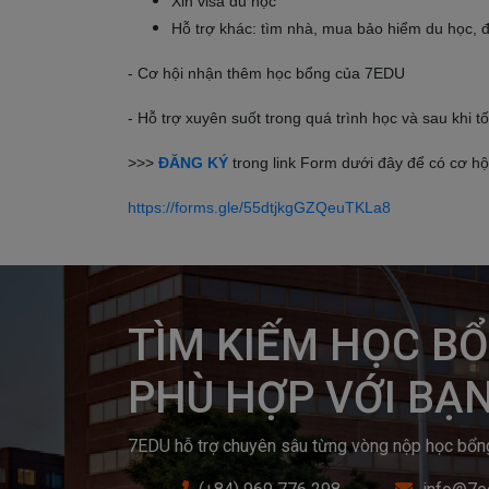
Xin visa du học
Hỗ trợ khác: tìm nhà, mua bảo hiểm du học,
- Cơ hội nhận thêm học bổng của 7EDU
- Hỗ trợ xuyên suốt trong quá trình học và sau khi 
>>>
ĐĂNG KÝ
trong link Form dưới đây để có cơ hộ
https://forms.gle/55dtjkgGZQeuTKLa8
TÌM KIẾM HỌC BỔ
PHÙ HỢP VỚI BẠ
7EDU hỗ trợ chuyên sâu từng vòng nộp học bổng v