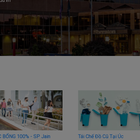
du.vn
 Chế Đồ Cũ Tại Úc
5 Nguyên Tắc Vàng Cho Viết