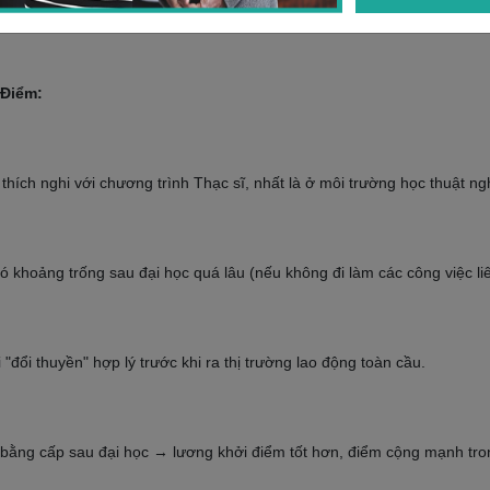
 Điểm:
hích nghi với chương trình Thạc sĩ, nhất là ở môi trường học thuật ng
ó khoảng trống sau đại học quá lâu (nếu không đi làm các công việc li
"đổi thuyền" hợp lý trước khi ra thị trường lao động toàn cầu.
bằng cấp sau đại học → lương khởi điểm tốt hơn, điểm cộng mạnh tron