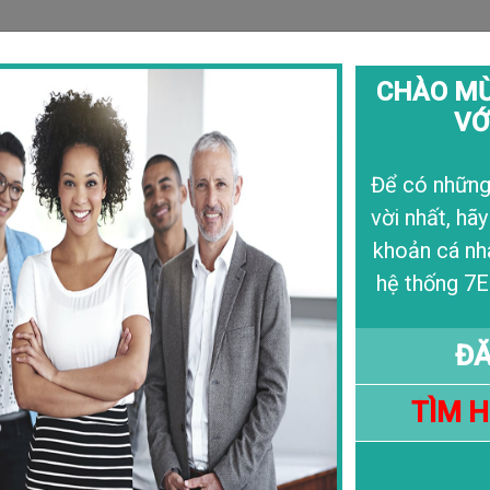
CHÀO MỪ
VỚ
Câu Chuyện
Liê
Để có những 
vời nhất, hãy
Du Học Ngay Sau Tốt Nghiệp
khoản cá nh
Hợp Với Bạn?
hệ thống 7E
04/07/2025
ĐĂ
TÌM 