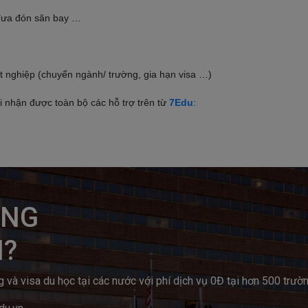
 đưa đón sân bay …
tốt nghiệp (chuyển ngành/ trường, gia hạn visa …)
i nhận được toàn bộ các hỗ trợ trên từ
7Edu
:
NG

N?
à visa du học tại các nước với phí dịch vụ 0Đ tại hơn 500 trườn