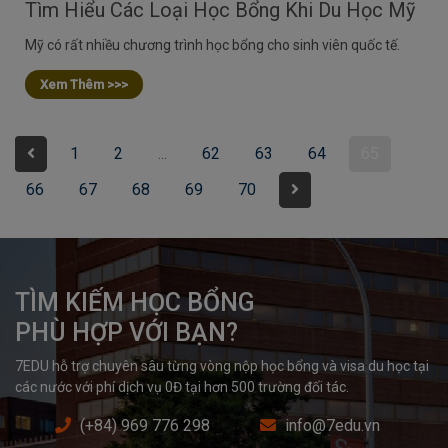
Tìm Hiểu Các Loại Học Bổng Khi Du Học Mỹ
Mỹ có rất nhiều chương trình học bổng cho sinh viên quốc tế.
Xem Thêm >>>
1
2
...
62
63
64
65
66
67
68
69
70
TÌM KIẾM HỌC BỔNG

PHÙ HỢP VỚI BẠN?
7EDU hỗ trợ chuyên sâu từng vòng nộp học bổng và visa du học tại 
các nước với phí dịch vụ 0Đ tại hơn 500 trường đối tác.
(+84) 969 776 298
info@7edu.vn