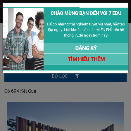
MENU
CHÀO MỪNG BẠN ĐẾN VỚI 7 EDU
Để có những trải nghiệm tuyệt vời nhất, hãy tạo
lập ngay 1 tài khoản cá nhân MIỄN PHÍ trên hệ
Đăng nhập
Đăng ký
VIỆT NAM
thống 7Edu ngay hôm nay!
BÀI VIẾT
ĐĂNG KÝ
TÌM HIỂU THÊM
Tìm Kiếm
BỘ LỌC
Có
694
Kết Quả