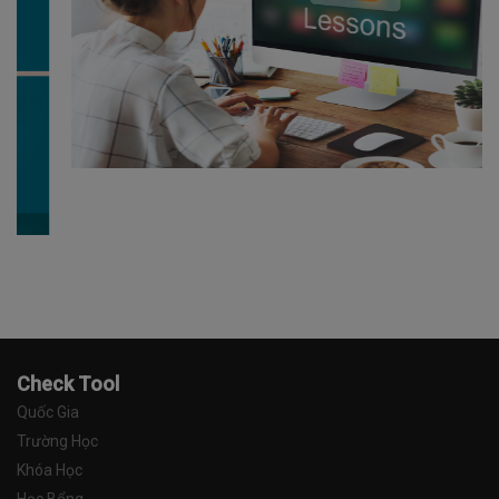
Check Tool
Quốc Gia
Trường Học
Khóa Học
Học Bổng