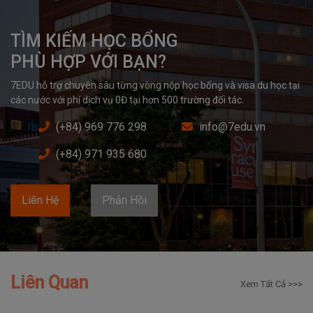
TÌM KIẾM HỌC BỔNG

PHÙ HỢP VỚI BẠN?
7EDU hỗ trợ chuyên sâu từng vòng nộp học bổng và visa du học tại 
các nước với phí dịch vụ 0Đ tại hơn 500 trường đối tác.
(+84) 969 776 298
info@7edu.vn
(+84) 971 935 680
Liên Hệ
Phản Hồi
Liên Quan
Xem Tất Cả >>>