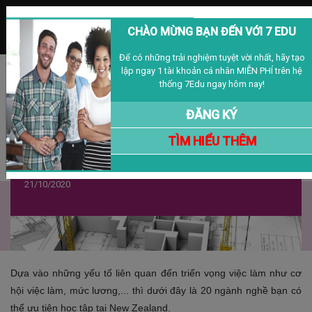
MENU
CHÀO MỪNG BẠN ĐẾN VỚI 7 EDU
Để có những trải nghiệm tuyệt vời nhất, hãy tạo
lập ngay 1 tài khoản cá nhân MIỄN PHÍ trên hệ
Đăng nhập
Đăng ký
VIỆT NAM
thống 7Edu ngay hôm nay!
ĐĂNG KÝ
TÌM HIỂU THÊM
Top Ngành Nghề Nên Học Tại New
Zealand
21/10/2020
Dựa vào những yếu tố liên quan đến triển vọng việc làm như cơ
hội việc làm, mức lương,... thì dưới đây là 20 ngành nghề bạn có
thể ưu tiên học tập tại New Zealand.