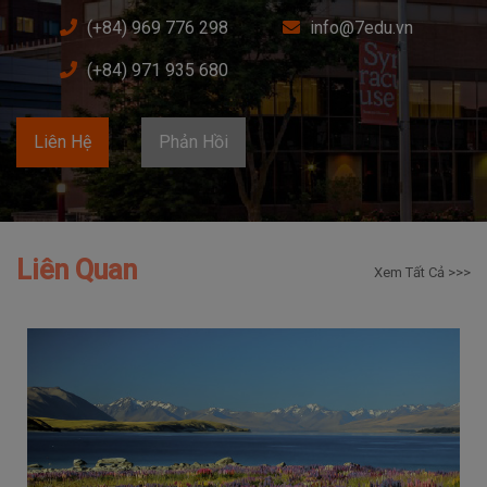
(+84) 969 776 298
info@7edu.vn
(+84) 971 935 680
Liên Hệ
Phản Hồi
Liên Quan
Xem Tất Cả >>>