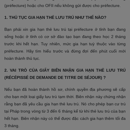
(préfecture) hoặc cho OFII nếu không gửi được cho préfecture.
1. THỦ TỤC GIA HẠN THẺ LƯU TRÚ NHƯ THẾ NÀO?
Bạn phải xin gia hạn thẻ lưu trú tại préfecture ở tỉnh bạn đang
sống hoặc ở tỉnh có cơ sở đào tạo bạn đang theo học 2 tháng
trước khi hết hạn. Tuy nhiên, mức gia hạn tuỳ thuộc vào từng
préfecture. Hãy tìm hiểu trước và đừng đợi đến phút cuối mới
hoàn thành thủ tục.
2. VAI TRÒ CỦA GIẤY BIÊN NHẬN GIA HẠN THẺ LƯU TRÚ
(RÉCÉPISSÉ DE DEMANDE DE TITRE DE SÉJOUR) ?
Nếu bạn đã hoàn thành hồ sơ, chính quyền địa phương sẽ cấp
cho bạn một loại giấy lưu trú tạm thời. Biên nhận này chứng nhận
rằng bạn đã yêu cầu gia hạn thẻ lưu trú. Nó cho phép bạn cư trú
tại Pháp trong vòng từ 3 đến 6 tháng kể từ khi thẻ lưu trú của bạn
hết hạn. Biên nhận này có thể được đặc cách gia hạn thêm tối đa
3 tháng.