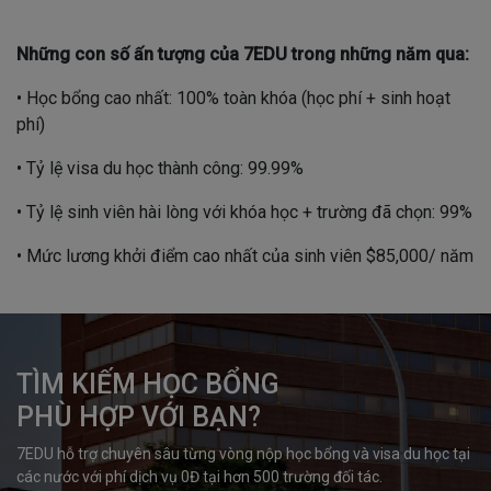
Những con số ấn tượng của 7EDU trong những năm qua:
• Học bổng cao nhất: 100% toàn khóa (học phí + sinh hoạt
phí)
• Tỷ lệ visa du học thành công: 99.99%
• Tỷ lệ sinh viên hài lòng với khóa học + trường đã chọn: 99%
• Mức lương khởi điểm cao nhất của sinh viên $85,000/ năm
TÌM KIẾM HỌC BỔNG

PHÙ HỢP VỚI BẠN?
7EDU hỗ trợ chuyên sâu từng vòng nộp học bổng và visa du học tại 
các nước với phí dịch vụ 0Đ tại hơn 500 trường đối tác.