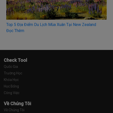
 Zealand
HỌC BỔNG 100% - SP Jain School of Global
Management, Úc
Đọc Thêm
Check Tool
Quốc Gia
Trường Học
Khóa Học
Học Bổng
Công Việc
Về Chúng Tôi
Về Chúng Tôi