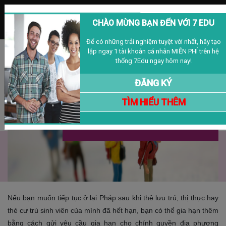
MENU
CHÀO MỪNG BẠN ĐẾN VỚI 7 EDU
Để có những trải nghiệm tuyệt vời nhất, hãy tạo
lập ngay 1 tài khoản cá nhân MIỄN PHÍ trên hệ
Đăng nhập
Đăng ký
VIỆT NAM
thống 7Edu ngay hôm nay!
ĐĂNG KÝ
TÌM HIỂU THÊM
Gia Hạn Thẻ Lưu Trú Tại Pháp
30/10/2020
Nếu bạn muốn tiếp tục ở lại Pháp sau khi thẻ lưu trú, thị thực hay
thẻ cư trú sinh viên của mình đã hết hạn, bạn có thể gia hạn thêm
bằng cách gửi yêu cầu gia hạn cho chính quyền địa phương