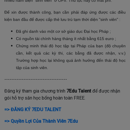
nhiều năm diện "sinh viên" ở OFII. Thủ tục này có mất phí.
Để xin được thành công, bạn cần phải đáp ứng được các điều
kiện ban đầu để được cấp thẻ lưu trú tạm thời diện "sinh viên" :
Đã ghi danh vào một cơ sở giáo dục Đại học Pháp ;
Có nguồn tài chính hàng tháng ít nhất bằng 615 euro ;
Chứng minh thái độ học tập tại Pháp của bạn (độ chuyên
cần, kết quả các kỳ thi, các bằng đã được nhận, v.v.)
Trường hợp học lại không quá ảnh hưởng đến thái độ học
tập của sinh viên.
------------------------------------
Đăng ký tham gia chương trình
7Edu Talent
để được nhận
gói hỗ trợ săn học bổng hoàn toàn FREE.
=> ĐĂNG KÝ 7EDU TALENT
=> Quyền Lợi Của Thành Viên 7Edu