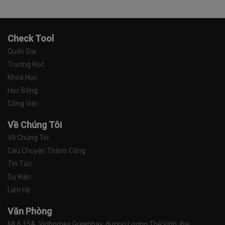
Check Tool
Quốc Gia
Trường Học
Khóa Học
Học Bổng
Công Việc
Về Chúng Tôi
Về Chúng Tôi
Câu Chuyện Thành Công
Tin Tức
Sự Kiện
Liên Hệ
Văn Phòng
ML6 15A, Vinhomes Greenbay, đường Lương Thế Vinh, Đại 