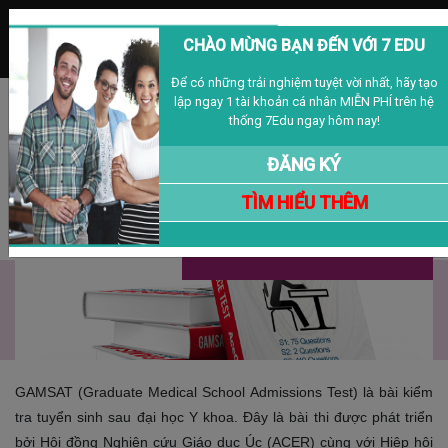
MENU
CHÀO MỪNG BẠN ĐẾN VỚI 7 EDU
Để có những trải nghiệm tuyệt vời nhất, hãy tạo
lập ngay 1 tài khoản cá nhân MIỄN PHÍ trên hệ
Đăng nhập
Đăng ký
VIỆT NAM
thống 7Edu ngay hôm nay!
ĐĂNG KÝ
TÌM HIỂU THÊM
Bài Thi GAMSAT Là Gì?
08/05/2025
GAMSAT (Graduate Medical School Admissions Test) là bài kiểm
tra tuyển sinh sau đại học Y khoa. Đây là bài thi được phát triển
bởi Hội đồng Nghiên cứu Giáo dục Úc (ACER) cùng với Hiệp hội