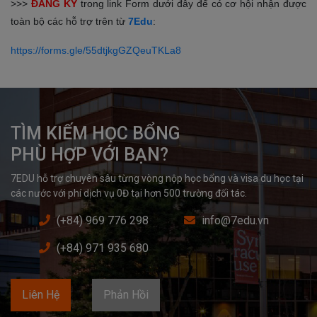
>>>
ĐĂNG KÝ
trong link Form dưới đây để có cơ hội nhận được
toàn bộ các hỗ trợ trên từ
7Edu
:
https://forms.gle/55dtjkgGZQeuTKLa8
TÌM KIẾM HỌC BỔNG

PHÙ HỢP VỚI BẠN?
7EDU hỗ trợ chuyên sâu từng vòng nộp học bổng và visa du học tại 
các nước với phí dịch vụ 0Đ tại hơn 500 trường đối tác.
(+84) 969 776 298
info@7edu.vn
(+84) 971 935 680
Liên Hệ
Phản Hồi