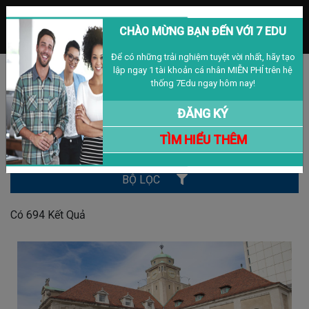
MENU
CHÀO MỪNG BẠN ĐẾN VỚI 7 EDU
Để có những trải nghiệm tuyệt vời nhất, hãy tạo
lập ngay 1 tài khoản cá nhân MIỄN PHÍ trên hệ
Đăng nhập
Đăng ký
VIỆT NAM
thống 7Edu ngay hôm nay!
BÀI VIẾT
ĐĂNG KÝ
TÌM HIỂU THÊM
Tìm Kiếm
BỘ LỌC
Có
694
Kết Quả