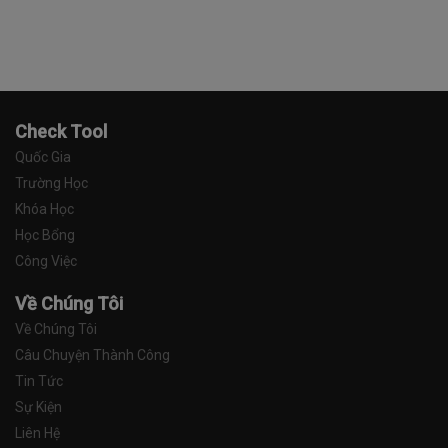
Check Tool
Quốc Gia
Trường Học
Khóa Học
Học Bổng
Công Việc
Về Chúng Tôi
Về Chúng Tôi
Câu Chuyện Thành Công
Tin Tức
Sự Kiện
Liên Hệ