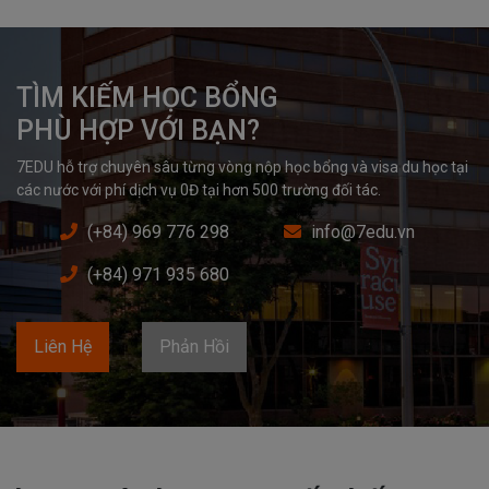
TÌM KIẾM HỌC BỔNG

PHÙ HỢP VỚI BẠN?
7EDU hỗ trợ chuyên sâu từng vòng nộp học bổng và visa du học tại 
các nước với phí dịch vụ 0Đ tại hơn 500 trường đối tác.
(+84) 969 776 298
info@7edu.vn
(+84) 971 935 680
Liên Hệ
Phản Hồi