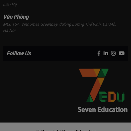
Liên Hệ
Văn Phòng
ML6 15A, Vinhomes Greenbay, đường Lương Thế Vinh, Đại Mỗ, 
Hà Nội
Folllow Us