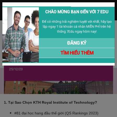
MENU
CHÀO MỪNG BẠN ĐẾN VỚI 7 EDU
Để có những trải nghiệm tuyệt vời nhất, hãy tạo
lập ngay 1 tài khoản cá nhân MIỄN PHÍ trên hệ
Đăng nhập
Đăng ký
VIỆT NAM
thống 7Edu ngay hôm nay!
ĐĂNG KÝ
TÌM HIỂU THÊM
Học Bổng 100% - KTH Royal Institute of
Technology, Thụy Điển
25/12/23
1. Tại Sao Chọn
KTH Royal Institute of Technology?
#81 đại học hang đầu thế giới (QS Rankings 2023)