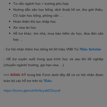
Tư vấn ngành học + trường phù hợp
Hướng dẫn săn học bổng: dịch thuật hồ sơ, thư giới thiệu,
CV, luận học bổng, phỏng vấn …
Hoàn thiện thủ tục nhập học
Xin visa du học
Hỗ trợ khác: tìm nhà, mua bảo hiểm du học, đưa đón sân
bay …
- Cơ hội nhận thêm học bổng tới 50 triệu VNĐ Từ
7Edu Scholar
- Hỗ trợ xuyên suốt trong quá trình học và sau khi tốt nghiệp
(chuyển ngành/ trường, gia hạn visa …)
>>>
ĐĂNG KÝ
trong link Form dưới đây để có cơ hội nhận được
toàn bộ các hỗ trợ trên từ
7Edu
:
https://forms.gle/vckXfxNcysMZDxyv8