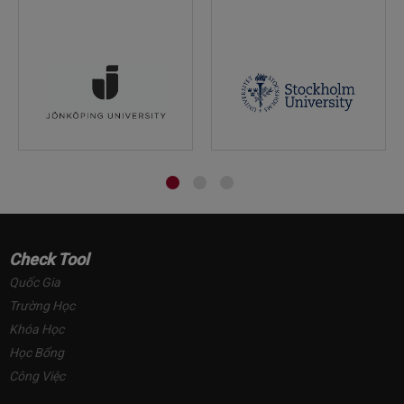
Check Tool
Quốc Gia
Trường Học
Khóa Học
Học Bổng
Công Việc