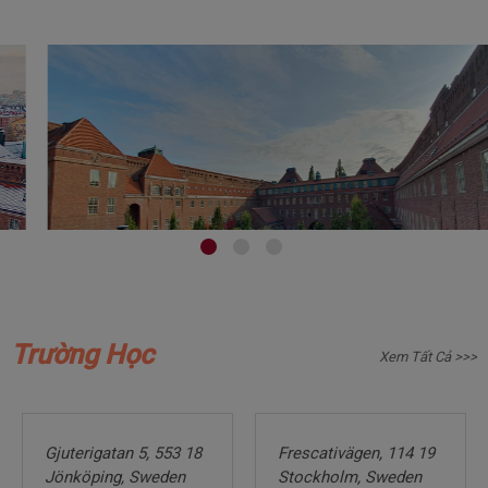
Trường Học
Xem Tất Cả >>>
Gjuterigatan
5,
553
18
Frescativägen,
114
19
Jönköping,
Sweden
Stockholm,
Sweden