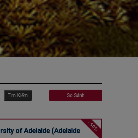
Tìm Kiếm
So Sánh
-50%
rsity of Adelaide (Adelaide