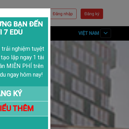
Đăng nhập
Đăng ký
NG BẠN ĐẾN
I 7 EDU
n Hệ
Về Chúng Tôi
VIỆT NAM
trải nghiệm tuyệt
 tạo lập ngay 1 tài
ân MIỄN PHÍ trên
du ngay hôm nay!
NG KÝ
HIỂU THÊM