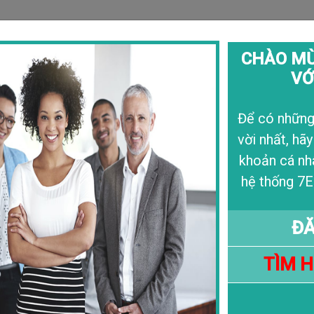
CHÀO MỪ
VỚ
Câu Chuyện
Liê
Để có những 
vời nhất, hãy
khoản cá nh
hệ thống 7E
ĐĂ
TÌM 