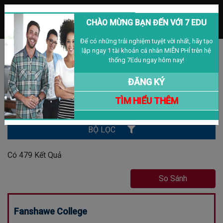
MENU
CHÀO MỪNG BẠN ĐẾN VỚI 7 EDU
Để có những trải nghiệm tuyệt vời nhất, hãy tạo
lập ngay 1 tài khoản cá nhân MIỄN PHÍ trên hệ
Đăng nhập
Đăng ký
VIỆT NAM
thống 7Edu ngay hôm nay!
TRƯỜNG HỌC
ĐĂNG KÝ
TÌM HIỂU THÊM
Tìm Kiếm
BỘ LỌC
Có
479
Kết Quả
So Sánh
Fanshawe College