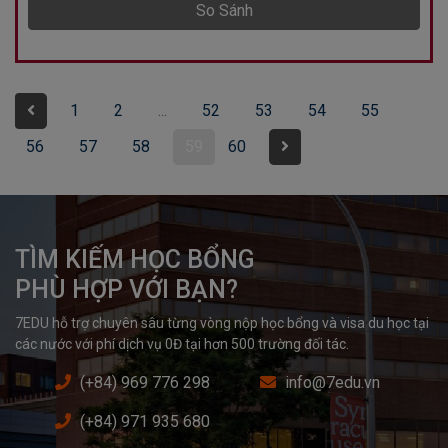
So Sánh
1
2
...
52
53
54
55
56
57
58
59
60
TÌM KIẾM HỌC BỔNG

PHÙ HỢP VỚI BẠN?
7EDU hỗ trợ chuyên sâu từng vòng nộp học bổng và visa du học tại 
các nước với phí dịch vụ 0Đ tại hơn 500 trường đối tác.
(+84) 969 776 298
info@7edu.vn
(+84) 971 935 680