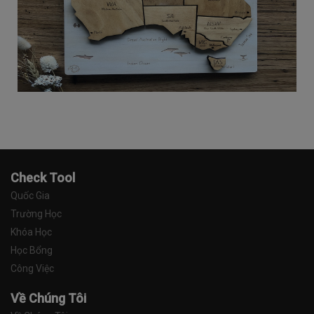
Check Tool
Quốc Gia
Trường Học
Khóa Học
Học Bổng
Công Việc
Về Chúng Tôi