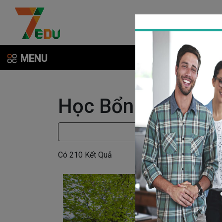
MENU
Học Bổng
Có
210
Kết Quả