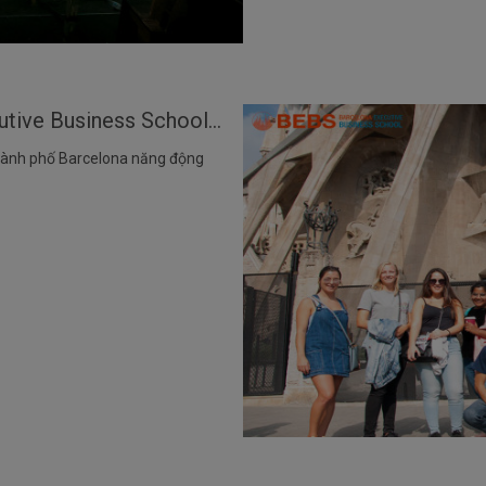
HỌC BỔNG 20% - Barcelona Executive Business School (BEBS), Tây Ban Nha
thành phố Barcelona năng động