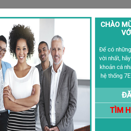
CHÀO MỪ
VỚ
Câu Chuyện
Liê
Để có những 
vời nhất, hãy
khoản cá nh
hệ thống 7E
Tìm Kiếm
ĐĂ
HỌC BỔNG 100% - Unive
TÌM 
Đại học lớn thứ 2 tại Thụy Sỹ
Xem Thêm >>>