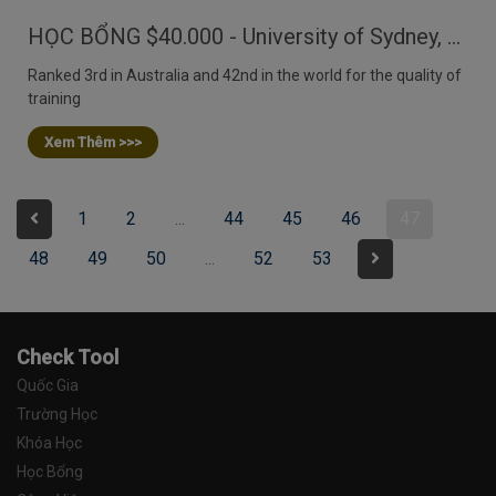
HỌC BỔNG $40.000 - University of Sydney, Úc
Ranked 3rd in Australia and 42nd in the world for the quality of
training
Xem Thêm >>>
1
2
...
44
45
46
47
48
49
50
...
52
53
Check Tool
Quốc Gia
Trường Học
Khóa Học
Học Bổng