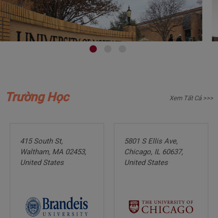
Trường Học
Xem Tất Cả >>>
415
South
St,
5801
S
Ellis
Ave,
Waltham,
MA
02453,
Chicago,
IL
60637,
United
States
United
States