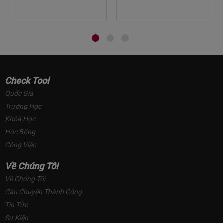
Check Tool
Quốc Gia
Trường Học
Khóa Học
Học Bổng
Công Việc
Về Chúng Tôi
Về Chúng Tôi
Câu Chuyện Thành Công
Tin Tức
Sự Kiện