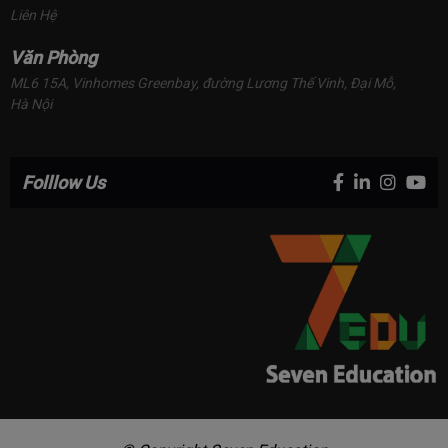
Liên Hệ
Văn Phòng
ML6 15A, Vinhomes Greenbay, đường Lương Thế Vinh, Đại Mỗ, 
Hà Nội
Folllow Us