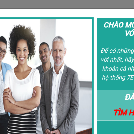
CHÀO MỪ
VỚ
Câu Chuyện
Liê
Để có những 
vời nhất, hãy
khoản cá nh
hệ thống 7E
ĐĂ
TÌM 