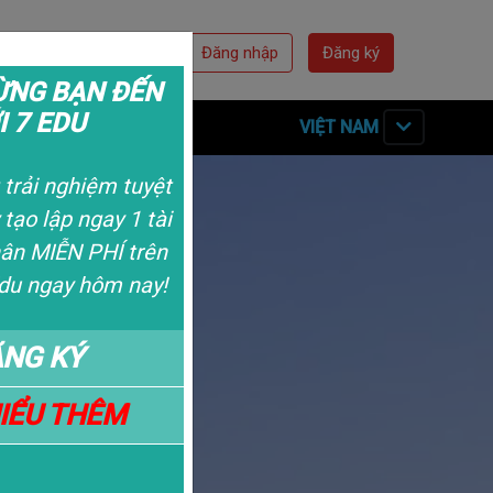
Đăng nhập
Đăng ký
NG BẠN ĐẾN
I 7 EDU
n Hệ
Về Chúng Tôi
VIỆT NAM
trải nghiệm tuyệt
 tạo lập ngay 1 tài
ân MIỄN PHÍ trên
du ngay hôm nay!
NG KÝ
HIỂU THÊM