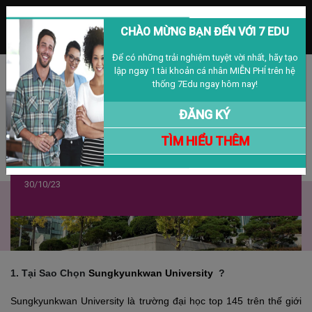
MENU
CHÀO MỪNG BẠN ĐẾN VỚI 7 EDU
Để có những trải nghiệm tuyệt vời nhất, hãy tạo
lập ngay 1 tài khoản cá nhân MIỄN PHÍ trên hệ
Đăng nhập
Đăng ký
VIỆT NAM
thống 7Edu ngay hôm nay!
ĐĂNG KÝ
TÌM HIỂU THÊM
Học Bổng Toàn Phần - Sungkyunkwan
University, Hàn Quốc
30/10/23
1. Tại Sao Chọn
Sungkyunkwan University
?
Sungkyunkwan University là trường đại học top 145 trên thế giới