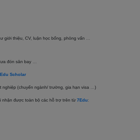
ư giới thiệu, CV, luận học bổng, phỏng vấn …
 đưa đón sân bay …
Edu Scholar
tốt nghiệp (chuyển ngành/ trường, gia hạn visa …)
i nhận được toàn bộ các hỗ trợ trên từ
7Edu
: