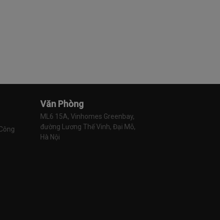
Văn Phòng
ML6 15A, Vinhomes Greenbay, 
đường Lương Thế Vinh, Đại Mỗ, 
 Công
Hà Nội