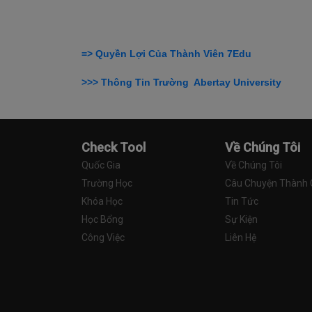
=> Quyền Lợi Của Thành Viên 7Edu
>>> Thông Tin Trường
Abertay University
Check Tool
Về Chúng Tôi
Quốc Gia
Về Chúng Tôi
Trường Học
Câu Chuyện Thành
Khóa Học
Tin Tức
Học Bổng
Sự Kiện
Công Việc
Liên Hệ