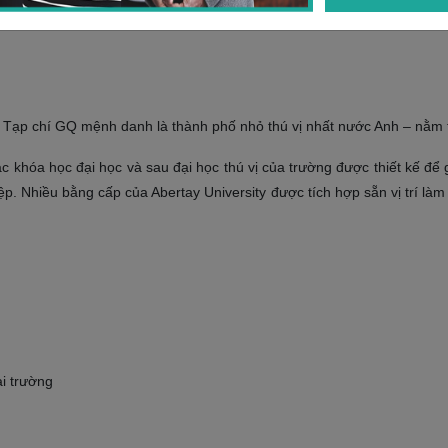
c Tạp chí GQ mệnh danh là thành phố nhỏ thú vị nhất nước Anh – nằm t
ác khóa học đại học và sau đại học thú vị của trường được thiết kế để
ệp. Nhiều bằng cấp của Abertay University được tích hợp sẵn vị trí là
ại trường