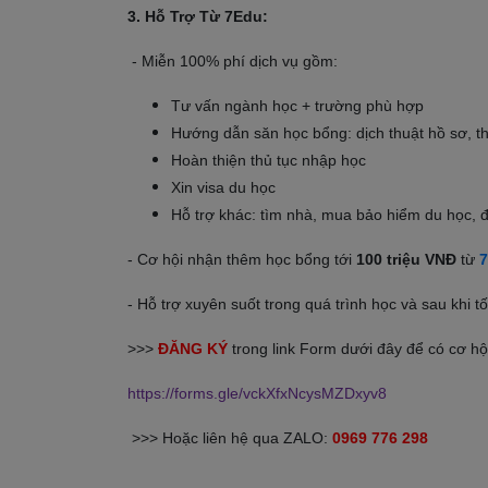
3. Hỗ Trợ Từ 7Edu:
- Miễn 100% phí dịch vụ gồm:
Tư vấn ngành học + trường phù hợp
Hướng dẫn săn học bổng: dịch thuật hồ sơ, th
Hoàn thiện thủ tục nhập học
Xin visa du học
Hỗ trợ khác: tìm nhà, mua bảo hiểm du học,
- Cơ hội nhận thêm học bổng tới
100 triệu VNĐ
từ
7
- Hỗ trợ xuyên suốt trong quá trình học và sau khi 
>>>
ĐĂNG KÝ
trong link Form dưới đây để có cơ hộ
https://forms.gle/vckXfxNcysMZDxyv8
>>> Hoặc liên hệ qua ZALO:
0969 776 298