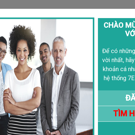
CHÀO MỪ
VỚ
Câu Chuyện
Liê
Để có những 
vời nhất, hãy
Học Bổng - Aberta
khoản cá nh
09/07/24
hệ thống 7E
ĐĂ
TÌM 