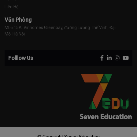
Liên Hệ
Văn Phòng
ML6 15A, Vinhomes Greenbay, đường Lương Thế Vinh, Đại 
Mỗ, Hà Nội
Folllow Us
© Copyright Seven Education