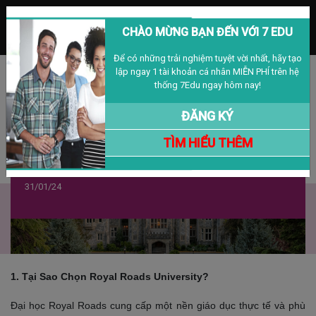
MENU
CHÀO MỪNG BẠN ĐẾN VỚI 7 EDU
Để có những trải nghiệm tuyệt vời nhất, hãy tạo
lập ngay 1 tài khoản cá nhân MIỄN PHÍ trên hệ
Đăng nhập
Đăng ký
VIỆT NAM
thống 7Edu ngay hôm nay!
ĐĂNG KÝ
TÌM HIỂU THÊM
Học Bổng $10,000 - Royal Roads
University, Canada
31/01/24
1. Tại Sao Chọn Royal Roads University?
Đại học Royal Roads cung cấp một nền giáo dục thực tế và phù