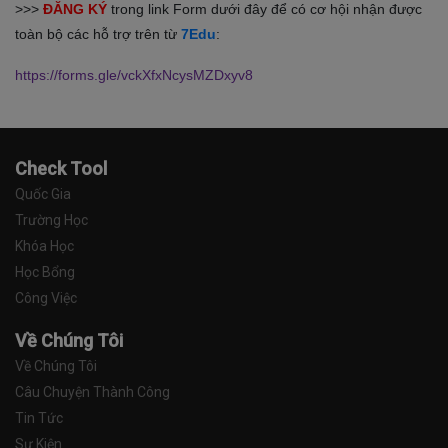
>>>
ĐĂNG KÝ
trong link Form dưới đây để có cơ hội nhận được
toàn bộ các hỗ trợ trên từ
7Edu
:
https://forms.gle/vckXfxNcysMZDxyv8
Check Tool
Quốc Gia
Trường Học
Khóa Học
Học Bổng
Công Việc
Về Chúng Tôi
Về Chúng Tôi
Câu Chuyện Thành Công
Tin Tức
Sự Kiện