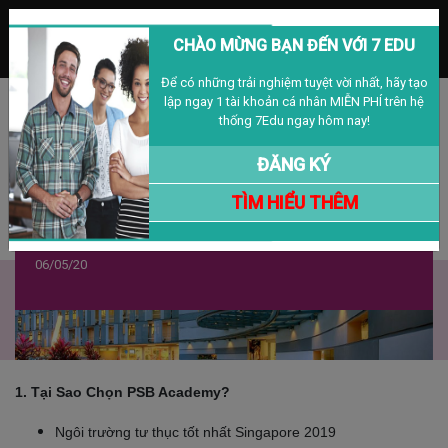
MENU
CHÀO MỪNG BẠN ĐẾN VỚI 7 EDU
Để có những trải nghiệm tuyệt vời nhất, hãy tạo
lập ngay 1 tài khoản cá nhân MIỄN PHÍ trên hệ
Đăng nhập
Đăng ký
VIỆT NAM
thống 7Edu ngay hôm nay!
ĐĂNG KÝ
TÌM HIỂU THÊM
HỌC BỔNG 100% - PSB Academy,
Singapore
06/05/20
1. Tại Sao Chọn PSB Academy?
Ngôi trường tư thục tốt nhất Singapore 2019