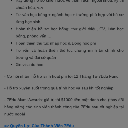
Xây dựng hồ sơ chiến lược về thành tích, ngoại khóa, kỳ thi
chuẩn hóa, v..v
Tư vấn học bổng + ngành học + trường phù hợp với hồ sơ
từng học sinh
Hoàn thiện hồ sơ học bổng: thư giới thiệu, CV, luận học
bổng, phỏng vấn …
Hoàn thiện thủ tục nhập học & Đóng học phí
Tư vấn và hoàn thiện thủ tục chứng minh tài chính cho
trường và đại sứ quán
Xin visa du học
- Cơ hội nhận hỗ trợ sinh hoạt phí tới 12 Tháng Từ 7Edu Fund
- Hỗ trợ xuyên suốt trong quá trình học và sau khi tốt nghiệp
- 7Edu Alumi Awards: giá trị tới $1000 tiền mặt dành cho (thay đổi
hàng năm) các sinh viên thành công của 7Edu sau tốt nghiệp tại
nước ngoài
=> Quyền Lợi Của Thành Viên 7Edu