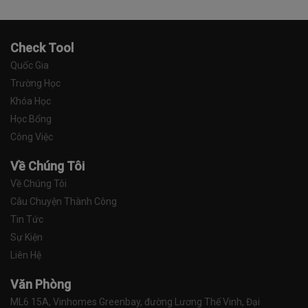
Check Tool
Quốc Gia
Trường Học
Khóa Học
Học Bổng
Công Việc
Về Chúng Tôi
Về Chúng Tôi
Câu Chuyện Thành Công
Tin Tức
Sự Kiện
Liên Hệ
Văn Phòng
ML6 15A, Vinhomes Greenbay, đường Lương Thế Vinh, Đại 