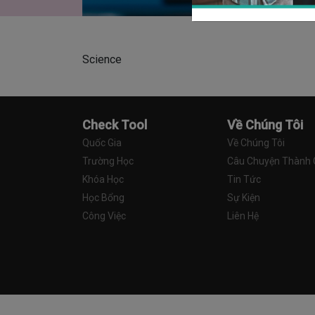
Science
Check Tool
Về Chúng Tôi
Quốc Gia
Về Chúng Tôi
Trường Học
Câu Chuyện Thành
Khóa Học
Tin Tức
Học Bổng
Sự Kiện
Công Việc
Liên Hệ