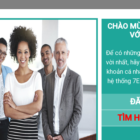
CHÀO MỪ
VỚ
Câu Chuyện
Liê
Để có những 
vời nhất, hãy
khoản cá nh
hệ thống 7E
ĐĂ
TÌM 