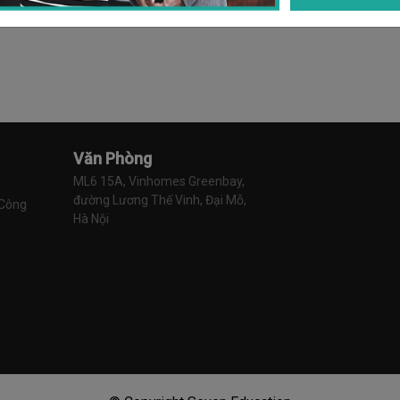
Văn Phòng
ML6 15A, Vinhomes Greenbay, 
đường Lương Thế Vinh, Đại Mỗ, 
 Công
Hà Nội