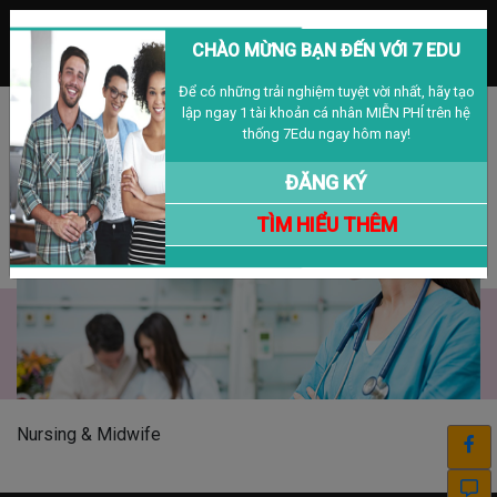
MENU
CHÀO MỪNG BẠN ĐẾN VỚI 7 EDU
Để có những trải nghiệm tuyệt vời nhất, hãy tạo
lập ngay 1 tài khoản cá nhân MIỄN PHÍ trên hệ
Đăng nhập
Đăng ký
VIỆT NAM
thống 7Edu ngay hôm nay!
ĐĂNG KÝ
TÌM HIỂU THÊM
Nursing & Midwife
Nursing & Midwife