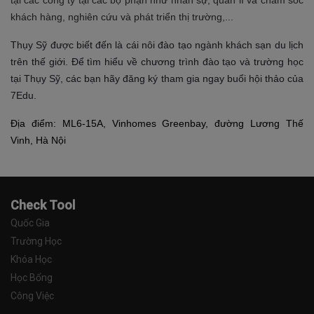
tại các công ty tại các bộ phận như nhân sự, quản lí và chăm sóc
khách hàng, nghiên cứu và phát triển thị trường,...
Thụy Sỹ được biết đến là cái nôi đào tạo ngành khách sạn du lịch
trên thế giới. Để tìm hiểu về chương trình đào tạo và trường học
tại Thụy Sỹ, các bạn hãy đăng ký tham gia ngay buổi hội thảo của
7Edu.
Địa điểm: ML6-15A, Vinhomes Greenbay, đường Lương Thế
Vinh, Hà Nội
Check Tool
Quốc Gia
Trường Học
Khóa Học
Học Bổng
Công Việc