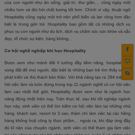
của con người như ăn uống, giải trí, thư giãn,... cũng ngày một
nhiều hơn và đòi hỏi chất lượng tốt hơn. Chính vì vậy, thuật ngữ
Hospitality cũng ngày một trở nên phổ biến và lan rộng hơn đặc
biệt là trong giới trẻ. Hospitality bao gồm tất cả những dịch vụ
phục vụ con người như du lịch, dịch vụ chăm sóc sức khỏe và sắc
đẹp, tổ chức sự kiện, hàng không...
Cơ hội nghề nghiệp khi học Hospitality
Được xem như mảnh đất lí tưởng đầy tiềm năng, hospitality là
vùng đất để mọi người, đặc biệt là những bạn trẻ tìm thấy cơ hội
phát triển và thủ thách bản thân. Với khả năng tạo ra 284 triệu cơ
hội việc làm và luôn đứng trong top 11 ngành nghề có cơ hội việc
làm cao nhất thế giới, Hospitality được xem như là ngành học
năng động nhất hiện nay. Trên thực tế, sau khi tốt nghiệp ngành
học này, sinh viên có thể tìm kiếm cơ hội việc làm tại những nhà
hàng, khách sạn, resort từ 3 sao, thậm chí làm việc tại các hãng
hàng không hoặ công ty thực phầm,... ngoài ra, khi đáp ứng đầy
đủ kĩ năn của chuyên ngành, sinh viên có thể tham gia làm việc