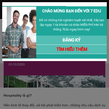
MENU
CHÀO MỪNG BẠN ĐẾN VỚI 7 EDU
Để có những trải nghiệm tuyệt vời nhất, hãy tạo
lập ngay 1 tài khoản cá nhân MIỄN PHÍ trên hệ
Đăng nhập
Đăng ký
VIỆT NAM
thống 7Edu ngay hôm nay!
ĐĂNG KÝ
TÌM HIỂU THÊM
Du Học Ngành Khách Sạn Du Lịch Tại
Thụy Sỹ
01/12/2020
Hospitality là gì?
Nền kinh tế thay đổi, xã hội phát triển hơn, những nhu cầu dịch vụ