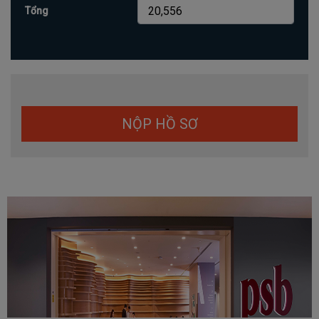
Tổng
NỘP HỒ SƠ