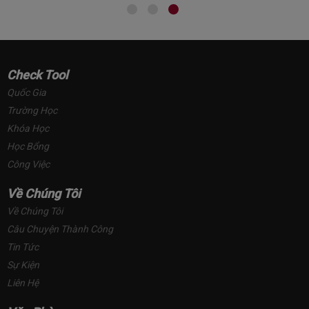
Check Tool
Quốc Gia
Trường Học
Khóa Học
Học Bổng
Công Việc
Về Chúng Tôi
Về Chúng Tôi
Câu Chuyện Thành Công
Tin Tức
Sự Kiện
Liên Hệ