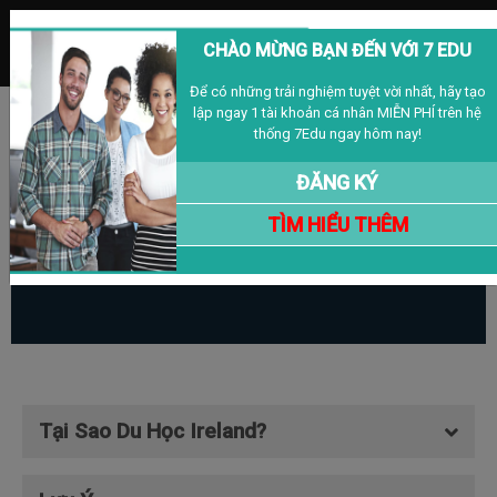
MENU
CHÀO MỪNG BẠN ĐẾN VỚI 7 EDU
Để có những trải nghiệm tuyệt vời nhất, hãy tạo
lập ngay 1 tài khoản cá nhân MIỄN PHÍ trên hệ
Đăng nhập
Đăng ký
VIỆT NAM
thống 7Edu ngay hôm nay!
ĐĂNG KÝ
Ireland
TÌM HIỂU THÊM
Tại Sao Du Học Ireland?