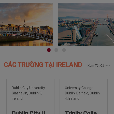
CÁC TRƯỜNG TẠI IRELAND
Xem Tất Cả >>>
Dublin
City
University
University
College
Glasnevin,
Dublin
9,
Dublin,
Belfield,
Dublin
Ireland
4,
Ireland
Dublin City University
Trinity College Dublin, The University of Dublin