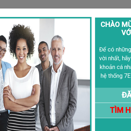
CHÀO MỪ
VỚ
Câu Chuyện
Liê
Để có những 
vời nhất, hãy
khoản cá nh
hệ thống 7E
ĐĂ
TÌM 