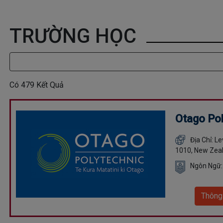
TRƯỜNG HỌC
Có
479
Kết Quả
Otago Po
Địa Chỉ: L
1010, New Zea
Ngôn Ngữ:
Thông