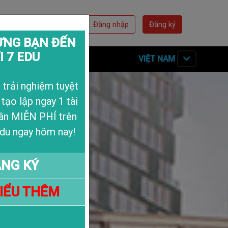
Đăng nhập
Đăng ký
NG BẠN ĐẾN
I 7 EDU
n Hệ
Về Chúng Tôi
VIỆT NAM
trải nghiệm tuyệt
 tạo lập ngay 1 tài
ân MIỄN PHÍ trên
du ngay hôm nay!
NG KÝ
HIỂU THÊM