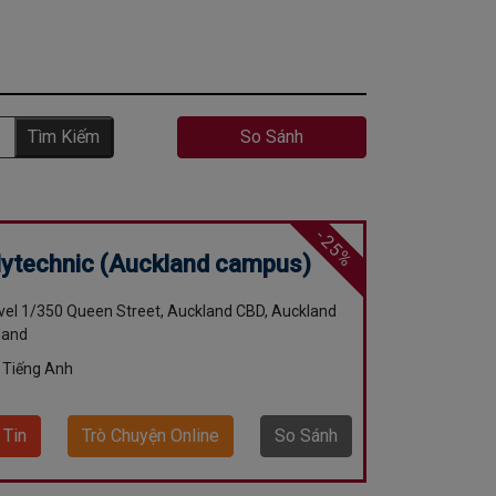
Tìm Kiếm
So Sánh
-25%
lytechnic (Auckland campus)
evel 1/350 Queen Street, Auckland CBD, Auckland
land
 Tiếng Anh
 Tin
Trò Chuyện Online
So Sánh