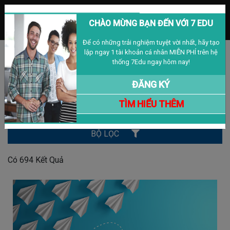
MENU
CHÀO MỪNG BẠN ĐẾN VỚI 7 EDU
Để có những trải nghiệm tuyệt vời nhất, hãy tạo
lập ngay 1 tài khoản cá nhân MIỄN PHÍ trên hệ
Đăng nhập
Đăng ký
VIỆT NAM
thống 7Edu ngay hôm nay!
BÀI VIẾT
ĐĂNG KÝ
TÌM HIỂU THÊM
Tìm Kiếm
BỘ LỌC
Có
694
Kết Quả