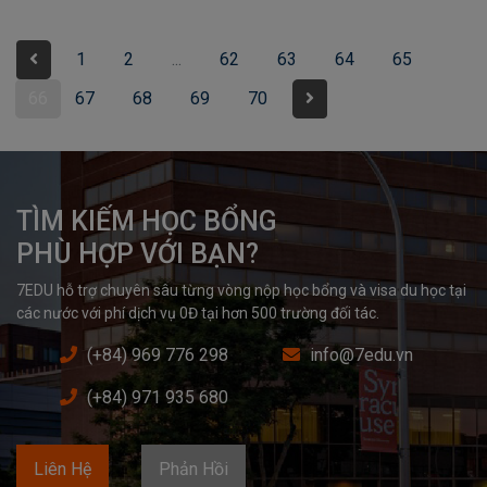
1
2
...
62
63
64
65
66
67
68
69
70
TÌM KIẾM HỌC BỔNG

PHÙ HỢP VỚI BẠN?
7EDU hỗ trợ chuyên sâu từng vòng nộp học bổng và visa du học tại 
các nước với phí dịch vụ 0Đ tại hơn 500 trường đối tác.
(+84) 969 776 298
info@7edu.vn
(+84) 971 935 680
Liên Hệ
Phản Hồi